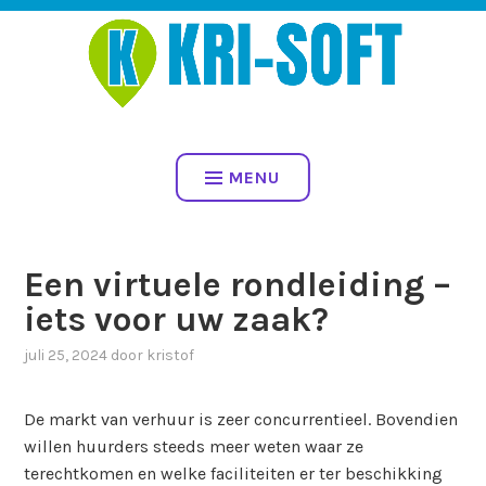
Spring
naar
inhoud
KRI-SOFT BV – UW PARTNER
VOOR PROFESSIONELE 360
MENU
FOTOGRAFIE EN VIRTUELE
RONDLEIDINGEN
Een virtuele rondleiding –
iets voor uw zaak?
juli 25, 2024
door
kristof
De markt van verhuur is zeer concurrentieel. Bovendien
willen huurders steeds meer weten waar ze
terechtkomen en welke faciliteiten er ter beschikking