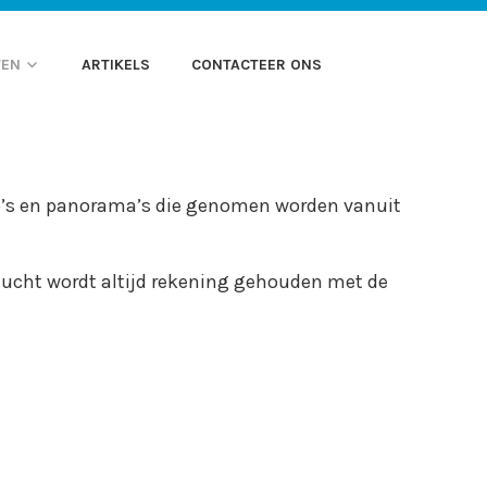
ARTNER VOOR
 FOTOGRAFIE
TEN
ARTIKELS
CONTACTEER ONS
IDINGEN
to’s en panorama’s die genomen worden vanuit
 vlucht wordt altijd rekening gehouden met de