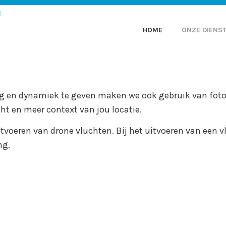
KRI-SOFT BV – UW P
PROFESSIONELE 360
HOME
ONZE DIENS
EN VIRTUELE RONDLE
ing en dynamiek te geven maken we ook gebruik van fo
ht en meer context van jou locatie.
uitvoeren van drone vluchten. Bij het uitvoeren van een
ng.