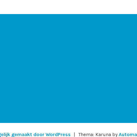
elijk gemaakt door WordPress
|
Thema: Karuna by
Automa