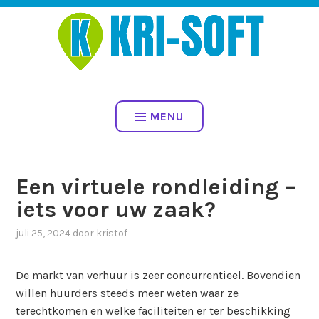
Spring
naar
inhoud
KRI-SOFT BV – UW PARTNER
VOOR PROFESSIONELE 360
MENU
FOTOGRAFIE EN VIRTUELE
RONDLEIDINGEN
Een virtuele rondleiding –
iets voor uw zaak?
juli 25, 2024
door
kristof
De markt van verhuur is zeer concurrentieel. Bovendien
willen huurders steeds meer weten waar ze
terechtkomen en welke faciliteiten er ter beschikking